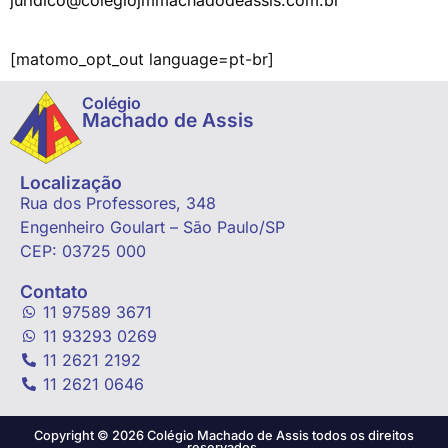
juridico@colegiojmmachadodeassis.com.br
[matomo_opt_out language=pt-br]
Colégio
Machado de Assis
Localização
Rua dos Professores, 348
Engenheiro Goulart – São Paulo/SP
CEP: 03725 000
Contato
11 97589 3671
11 93293 0269
11 2621 2192
11 2621 0646
Copyright © 2026 Colégio Machado de Assis todos os direitos
reservados.